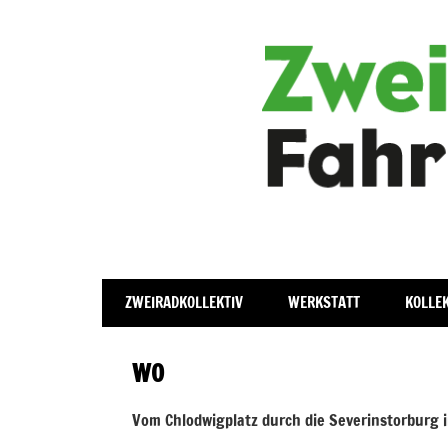
Zum
Fahradwerkstatt
Zweiradkollekt
Inhalt
springen
ZWEIRADKOLLEKTIV
WERKSTATT
KOLLEK
WO
Vom Chlodwigplatz durch die Severinstorburg i